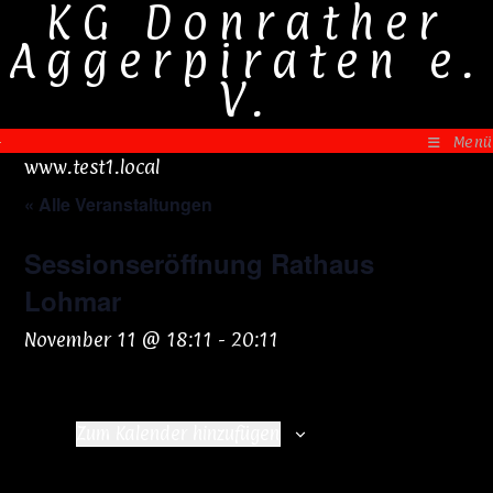
KG Donrather
Zum
Inhalt
Aggerpiraten e.
springen
V.
Menü
www.test1.local
« Alle Veranstaltungen
Sessionseröffnung Rathaus
Lohmar
November 11 @ 18:11
-
20:11
Zum Kalender hinzufügen