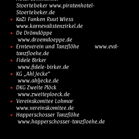
Stoertebeker
www.piratenhotel-
Stoertebeker.de
KaZi Funken Ruut Wiess
www.karnevalistenzirkel.de
De Drömdöppe
www.droemdoeppe.de
Ernteverein und Tanzflöhe
www.evd-
tanzfloehe.de
Fidele Birker
www.fidele-birker.de
KG „Ahl Jecke“
www.ahljecke.de
DKG Zweite Plöck
www.zweiteploeck.de
Vereinskomitee Lohmar
www.vereinskomitee.de
Happerschosser Tanzflöhe
www.happerschosser-tanzfloehe.de